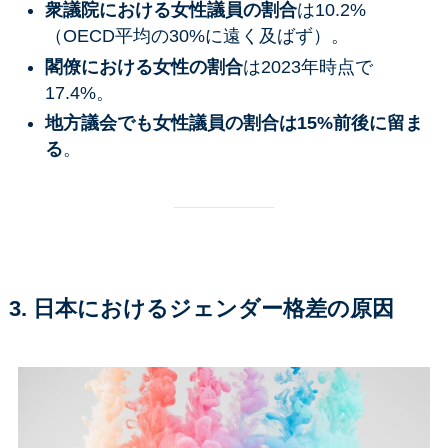
衆議院における女性議員の割合
は10.2%
（OECD平均の30%に遠く及ばず）。
閣僚における女性の割合
は2023年時点で
17.4%。
地方議会でも女性議員の割合は15%前後に留ま
る
。
3. 日本におけるジェンダー格差の原因