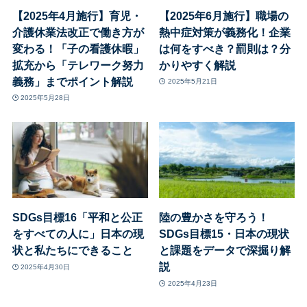
【2025年4月施行】育児・
【2025年6月施行】職場の
介護休業法改正で働き方が
熱中症対策が義務化！企業
変わる！「子の看護休暇」
は何をすべき？罰則は？分
拡充から「テレワーク努力
かりやすく解説
義務」までポイント解説
2025年5月21日
2025年5月28日
SDGs目標16「平和と公正
陸の豊かさを守ろう！
をすべての人に」日本の現
SDGs目標15・日本の現状
状と私たちにできること
と課題をデータで深掘り解
説
2025年4月30日
2025年4月23日