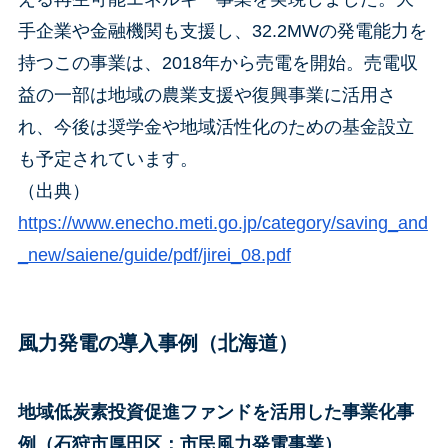
手企業や金融機関も支援し、32.2MWの発電能力を
持つこの事業は、2018年から売電を開始。売電収
益の一部は地域の農業支援や復興事業に活用さ
れ、今後は奨学金や地域活性化のための基金設立
も予定されています。
（出典）
https://www.enecho.meti.go.jp/category/saving_and
_new/saiene/guide/pdf/jirei_08.pdf
風力発電の導入事例（北海道）
地域低炭素投資促進ファンドを活用した事業化事
例（石狩市厚田区：市民風力発電事業）